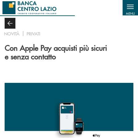
Salta al contenuto principale
MENU
NOVITÀ
PRIVATI
Con Apple Pay acquisti più sicuri
e senza contatto