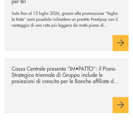
per te!
Solo fino al 15 luglio 2026, grazie alla promozione “Taglia
la Rata” sarà possibile richiedere un prestito Prestipay con il
vantaggio di una rata più leggera da metà piano di
rimborso.
/news/lazio-cassa-centrale-presenta-im-patto-il-piano-strategico-triennal
Cassa Centrale presenta “IM•PATTO”: il Piano
Strategico triennale di Gruppo include le
proiezioni di crescita per le Banche affiliate del
Lazio