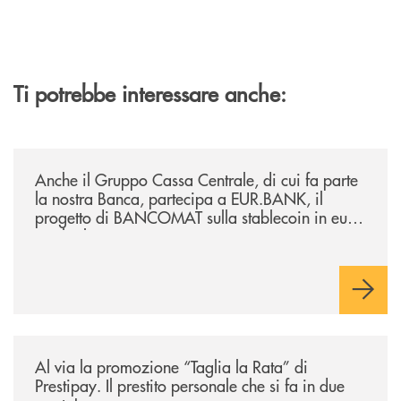
Ti potrebbe interessare anche:
/news/anche-il-gruppo-cassa-centrale-partecipa-a-eurbank-il-progetto-d
Anche il Gruppo Cassa Centrale, di cui fa parte
la nostra Banca, partecipa a EUR.BANK, il
progetto di BANCOMAT sulla stablecoin in euro
e sul relativo ecosistema
/news/al-via-la-promozione-taglia-la-rata-di-prestipay-il-prestito-perso
Al via la promozione “Taglia la Rata” di
Prestipay. Il prestito personale che si fa in due