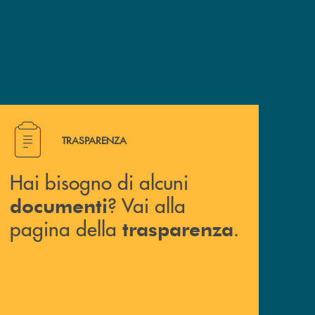
e un appuntamento presso una nostra filiale? Contattaci !
Hai bisogno di alcuni documenti ? Vai alla pagina della 
TRASPARENZA
Hai bisogno di alcuni
? Vai alla
documenti
pagina della
.
trasparenza