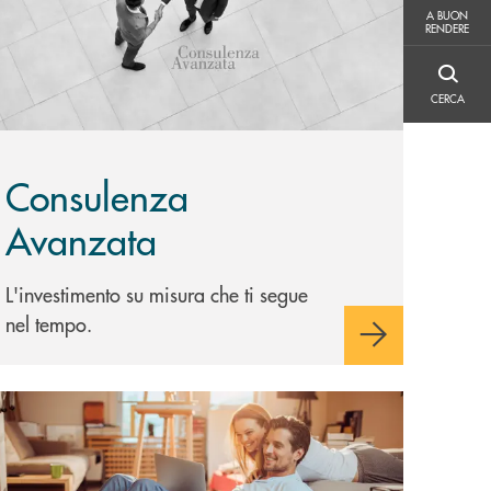
A BUON RENDERE
A BUON
RENDERE
CERCA
CERCA
Consulenza
Avanzata
L'investimento su misura che ti segue
nel tempo.
copri di più Conto deposito