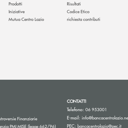
Prodotti
Risultati
Iniziative
Codice Etico
Mutua Centro Lazio
richiesta contributi
CONTATTI
Telefono:
06 953001
E-mail:
info@bancacentrolazio.ne
Apre una nuova finestra
troversie Finanziarie
(si
PEC:
Apre una nuova finestra
bancacentrolazio@pec.it
nzia PMI MISE (legge 662/96)