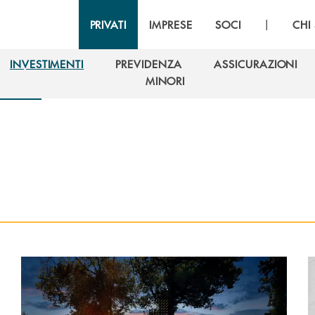
|
PRIVATI
IMPRESE
SOCI
CHI
INVESTIMENTI
PREVIDENZA
ASSICURAZIONI
INVESTIMENTI
PREVIDENZA
ASSICURAZIONI
MINORI
MINORI
Scopri di più Fondi comuni
S