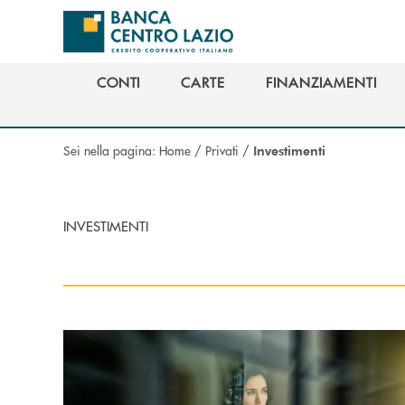
Salta al contenuto principale
CONTI
CARTE
FINANZIAMENTI
CONTI
CARTE
FINANZIAMENTI
Sei nella pagina:
Home
/
Privati
/
Investimenti
INVESTIMENTI
Scopri di più Gestioni Patrimoniali