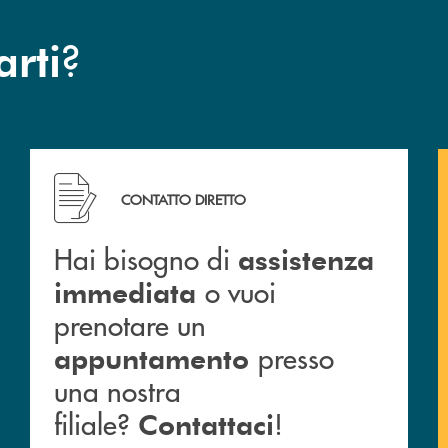
?
arti
Hai bisogno di assistenza immediata o vuoi prenotar
CONTATTO DIRETTO
Hai bisogno di
assistenza
o vuoi
immediata
prenotare un
presso
appuntamento
una nostra
filiale?
!
Contattaci