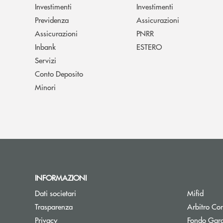
Investimenti
Investimenti
Previdenza
Assicurazioni
Assicurazioni
PNRR
Inbank
ESTERO
Servizi
Conto Deposito
Minori
INFORMAZIONI
Dati societari
Mifid
Trasparenza
Arbitro Con
Privacy
Fondo Gara