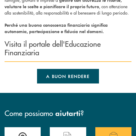
famiglie, giovani e imprese a
gestire con sicurezza le risorse,
, con attenzione
valutare le scelte e pianificare il proprio futuro
alla sostenibilità, alla responsabilità e al benessere di lungo periodo.
Perché una buona conoscenza finanziaria significa
autonomia, partecipazione e fiducia nel domani.
Visita il portale dell'Educazione
Finanziaria
A BUON RENDERE
Come possiamo
?
aiutarti
Accedi all'elenco completo delle filiali .
Hai bisogno di assistenza immediata o vuoi pr
Hai bisogno di alcuni