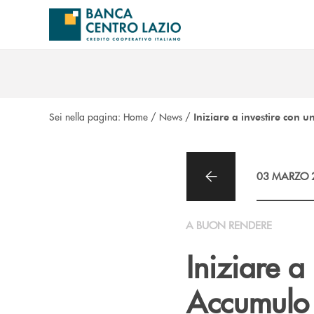
Salta al contenuto principale
Sei nella pagina:
Home
/
News
/
Iniziare a investire con 
03 MARZO 
A BUON RENDERE
Iniziare a
Accumulo 