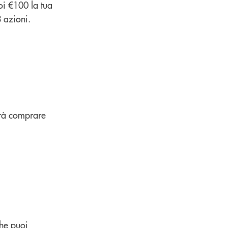
oi €100 la tua
3 azioni.
trà comprare
che puoi