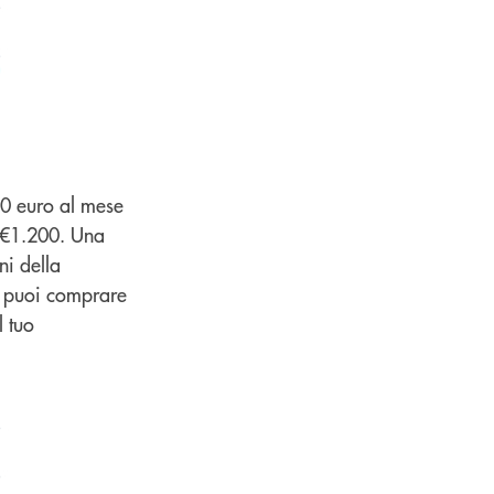
00 euro al mese
, €1.200. Una
ni della
o puoi comprare
l tuo