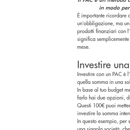
in modo peri
È importante ricordare 
un’obbligazione, ma un m
prodotti finanziari con 
significa semplicemente 
mese.
Investire un
Investire con un PAC è l
quella somma in una sol
In base al tuo budget me
farlo hai due opzioni, d
Questi 100€ puoi metter
investire la somma inter
In questo esempio, per 
una singola società, ch