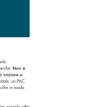
arlo.
perché.
Non è
ò iniziare a
tale, un PAC.
 cifre in modo
e piccole cifre