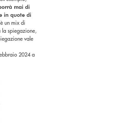
porrà mai di
e in quote di
’è un mix di
a la spiegazione,
piegazione vale
 febbraio 2024 a