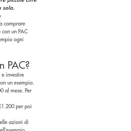
 sola.
o
ica comprare
re con un PAC
sempio ogni
un PAC?
e investire
con un esempio.
00 al mese. Per
 €1.200 per poi
lle azioni di
ell’esempio,