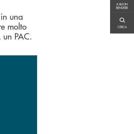
A BUON RENDERE
A BUON
RENDERE
 in una
CERCA
re molto
CERCA
, un PAC.