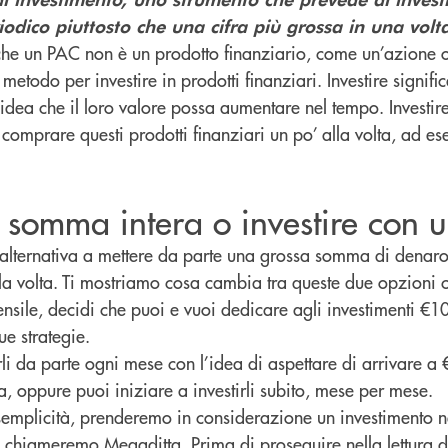
odico piuttosto che una cifra più grossa in una volta
che un PAC non è un prodotto finanziario, come un’azione 
etodo per investire in prodotti finanziari. Investire signif
l’idea che il loro valore possa aumentare nel tempo. Investi
comprare questi prodotti finanziari un po’ alla volta, ad e
a somma intera o investire con 
’alternativa a mettere da parte una grossa somma di denaro 
a volta. Ti mostriamo cosa cambia tra queste due opzioni 
nsile, decidi che puoi e vuoi dedicare agli investimenti €1
ue strategie.
li da parte ogni mese con l’idea di aspettare di arrivare a
a, oppure puoi iniziare a investirli subito, mese per mese.
semplicità, prenderemo in considerazione un investimento ne
e chiameremo Megaditta. Prima di proseguire nella lettura d