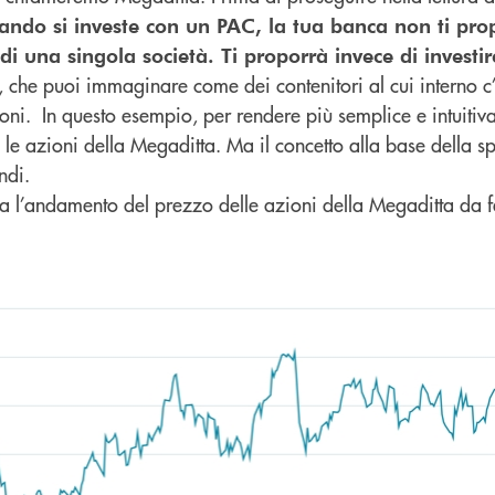
ando si investe con un PAC, la tua banca non ti pro
 di una singola società. Ti proporrà invece di investir
, che puoi immaginare come dei contenitori al cui interno c
oni. In questo esempio, per rendere più semplice e intuitiv
le azioni della Megaditta. Ma il concetto alla base della s
ndi.
stra l’andamento del prezzo delle azioni della Megaditta da