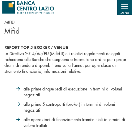
Salta al contenuto principale
MENU
MIFID
Mifid
REPORT TOP 5 BROKER / VENUE
La Direttiva 2014/65/EU (Mifid II) e i relativi regolamenti delegati
richiedono alle Banche che eseguono o trasmettono ordini per i propri
clienti di rendere disponibili una volta l’anno, per ogni classe di
strumento finanziario, informazioni relative:
alle prime cinque sedi di esecuzione in termini di volumi
negoziati
alle prime 5 controparti (broker) in termini di volumi
negoziati
alle operazioni di finanziamento tramite titoli in termini di
volumi trattati