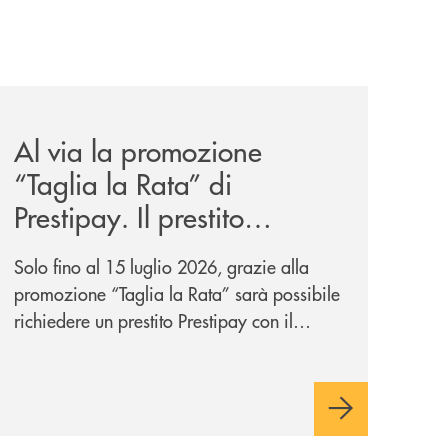
ank-il-progetto-di-bancomat-sulla-stablecoin-in-euro/
news/al-via-la-promozione-taglia-la-rata-di-prestipay-il-pr
Al via la promozione
“Taglia la Rata” di
Prestipay. Il prestito
personale che si fa in due
Solo fino al 15 luglio 2026, grazie alla
per te!
promozione “Taglia la Rata” sarà possibile
richiedere un prestito Prestipay con il
vantaggio di una rata più leggera da metà
piano di rimborso.