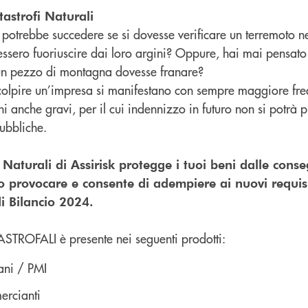
astrofi Naturali
potrebbe succedere se si dovesse verificare un terremoto n
vessero fuoriuscire dai loro argini? Oppure, hai mai pensat
un pezzo di montagna dovesse franare?
 colpire un’impresa si manifestano con sempre maggiore fr
i anche gravi, per il cui indennizzo in futuro non si potrà p
ubbliche.
 Naturali di Assirisk protegge i tuoi beni dalle con
no provocare e consente di adempiere ai nuovi requisi
di Bilancio 2024.
STROFALI è presente nei seguenti prodotti:
ani / PMI
ercianti