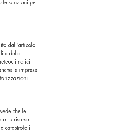
ò le sanzioni per
to dall'articolo
ità della
meteoclimatici
 anche le imprese
utorizzazioni
evede che le
re su risorse
e catastrofali.