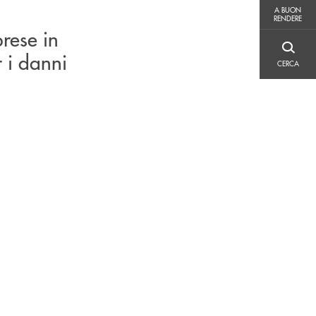
A BUON RENDERE
A BUON
RENDERE
prese in
CERCA
r i danni
CERCA