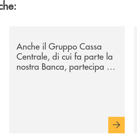
che:
tegge-anche-sulle-piste-da-sci/
/news/anche-il-gruppo-cassa-centrale-partecipa-a-eurb
/
Anche il Gruppo Cassa
Centrale, di cui fa parte la
nostra Banca, partecipa a
EUR.BANK, il progetto di
BANCOMAT sulla
stablecoin in euro e sul
relativo ecosistema