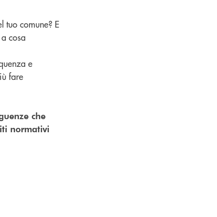
el tuo comune? E
o a cosa
equenza e
iù fare
seguenze che
ti normativi