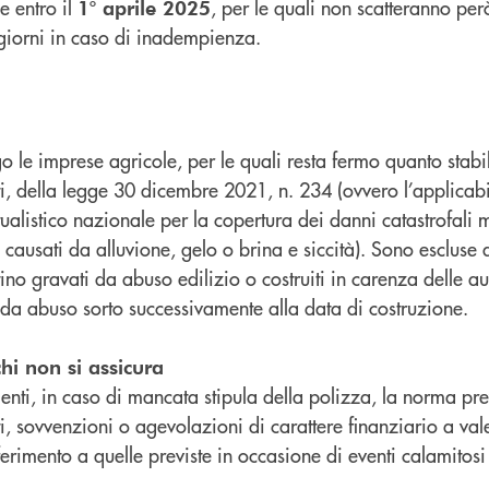
e entro il
, per le quali non scatteranno per
1° aprile 2025
 giorni in caso di inadempienza.
o le imprese agricole, per le quali resta fermo quanto stabili
, della legge 30 dicembre 2021, n. 234 (ovvero l’applicabil
ualistico nazionale per la copertura dei danni catastrofali 
 causati da alluvione, gelo o brina e siccità). Sono escluse
ltino gravati da abuso edilizio o costruiti in carenza delle a
 da abuso sorto successivamente alla data di costruzione.
hi non si assicura
enti, in caso di mancata stipula della polizza, la norma pr
i, sovvenzioni o agevolazioni di carattere finanziario a vale
erimento a quelle previste in occasione di eventi calamitosi 