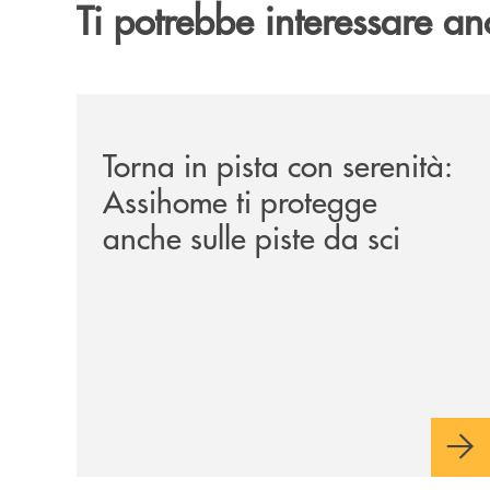
Ti potrebbe interessare an
/news/torna-in-pista-con-serenita-assihome-ti-pro
Torna in pista con serenità:
Assihome ti protegge
anche sulle piste da sci