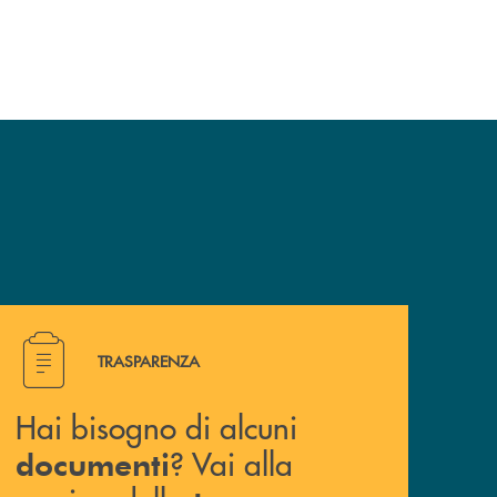
e un appuntamento presso una nostra filiale? Contattaci !
Hai bisogno di alcuni documenti ? Vai alla pagina della 
TRASPARENZA
Hai bisogno di alcuni
? Vai alla
documenti