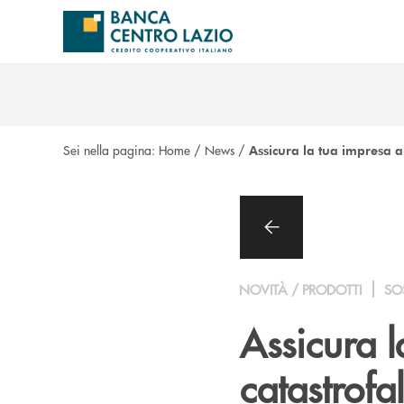
Salta al contenuto principale
Sei nella pagina:
Home
/
News
/
Assicura la tua impresa an
NOVITÀ / PRODOTTI
SOS
Assicura l
catastrofal