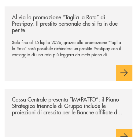
/news/al-via-la-promozione-taglia-la-rata-di-prestipay-il-prestito-perso
Al via la promozione “Taglia la Rata” di
Prestipay. Il prestito personale che si fa in due
per te!
Solo fino al 15 luglio 2026, grazie alla promozione “Taglia
la Rata” sarà possibile richiedere un prestito Prestipay con il
vantaggio di una rata più leggera da metà piano di
rimborso.
/news/lazio-cassa-centrale-presenta-im-patto-il-piano-strategico-triennal
Cassa Centrale presenta “IM•PATTO”: il Piano
Strategico triennale di Gruppo include le
proiezioni di crescita per le Banche affiliate del
Lazio