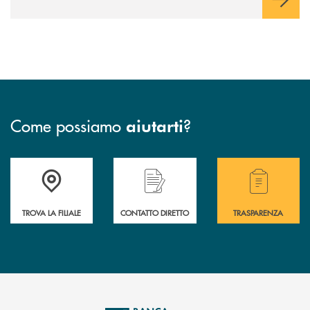
Come possiamo
?
aiutarti
Accedi all'elenco completo delle filiali .
Hai bisogno di assistenza immediata o vuoi pr
Hai bisogno di alcuni
TROVA LA FILIALE
CONTATTO DIRETTO
TRASPARENZA