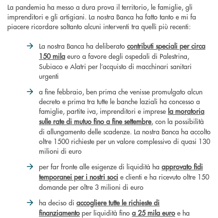
La pandemia ha messo a dura prova il territorio, le famiglie, gli
imprenditori e gli artigiani. La nostra Banca ha fatto tanto e mi fa
piacere ricordare soltanto alcuni interventi tra quelli più recenti:
La nostra Banca ha deliberato
contributi speciali per circa
150 mila
euro a favore degli ospedali di Palestrina,
Subiaco e Alatri per l’acquisto di macchinari sanitari
urgenti
a fine febbraio, ben prima che venisse promulgato alcun
decreto e prima tra tutte le banche laziali ha concesso a
famiglie, partite iva, imprenditori e imprese
la moratoria
sulle rate di mutuo fino a fine settembre
, con la possibilità
di allungamento delle scadenze. La nostra Banca ha accolto
oltre 1500 richieste per un valore complessivo di quasi 130
milioni di euro
per far fronte alle esigenze di liquidità ha
approvato fidi
temporanei per i nostri soci
e clienti e ha ricevuto oltre 150
domande per oltre 3 milioni di euro
ha deciso di
accogliere tutte le richieste di
finanziamento
per liquidità fino
a 25 mila euro
e ha