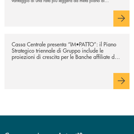
vantaggio di una rata più leggera da metà piano di
rimborso.
/news/lazio-cassa-centrale-presenta-im-patto-il-piano-strategico-triennal
Cassa Centrale presenta “IM•PATTO”: il Piano
Strategico triennale di Gruppo include le
proiezioni di crescita per le Banche affiliate del
Lazio