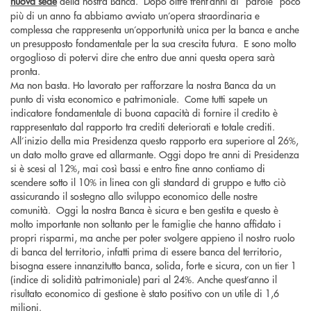
nuova sede
della nostra Banca. Dopo oltre trent’anni di “parole” poco
più di un anno fa abbiamo avviato un’opera straordinaria e
complessa che rappresenta un’opportunità unica per la banca e anche
un presupposto fondamentale per la sua crescita futura. E sono molto
orgoglioso di potervi dire che entro due anni questa opera sarà
pronta.
Ma non basta. Ho lavorato per rafforzare la nostra Banca da un
punto di vista economico e patrimoniale. Come tutti sapete un
indicatore fondamentale di buona capacità di fornire il credito è
rappresentato dal rapporto tra crediti deteriorati e totale crediti.
All’inizio della mia Presidenza questo rapporto era superiore al 26%,
un dato molto grave ed allarmante. Oggi dopo tre anni di Presidenza
si è scesi al 12%, mai così bassi e entro fine anno contiamo di
scendere sotto il 10% in linea con gli standard di gruppo e tutto ciò
assicurando il sostegno allo sviluppo economico delle nostre
comunità. Oggi la nostra Banca è sicura e ben gestita e questo è
molto importante non soltanto per le famiglie che hanno affidato i
propri risparmi, ma anche per poter svolgere appieno il nostro ruolo
di banca del territorio, infatti prima di essere banca del territorio,
bisogna essere innanzitutto banca, solida, forte e sicura, con un tier 1
(indice di solidità patrimoniale) pari al 24%. Anche quest’anno il
risultato economico di gestione è stato positivo con un utile di 1,6
milioni.