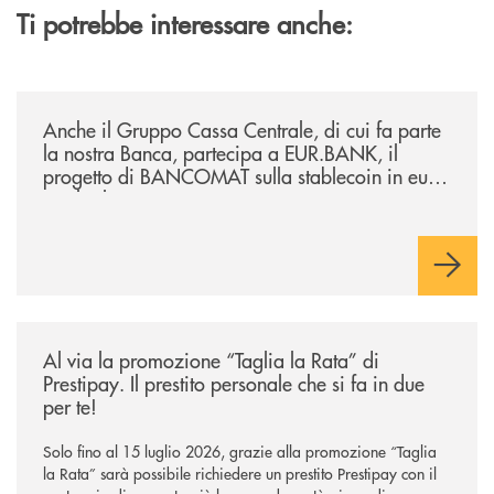
Ti potrebbe interessare anche:
/news/anche-il-gruppo-cassa-centrale-partecipa-a-eurbank-il-progetto-d
Anche il Gruppo Cassa Centrale, di cui fa parte
la nostra Banca, partecipa a EUR.BANK, il
progetto di BANCOMAT sulla stablecoin in euro
e sul relativo ecosistema
/news/al-via-la-promozione-taglia-la-rata-di-prestipay-il-prestito-perso
Al via la promozione “Taglia la Rata” di
Prestipay. Il prestito personale che si fa in due
per te!
Solo fino al 15 luglio 2026, grazie alla promozione “Taglia
la Rata” sarà possibile richiedere un prestito Prestipay con il