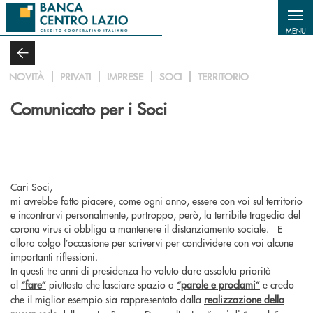
Salta al contenuto principale
MENU
NOVITÀ
PRIVATI
IMPRESE
SOCI
TERRITORIO
Comunicato per i Soci
Cari Soci,
mi avrebbe fatto piacere, come ogni anno, essere con voi sul territorio
e incontrarvi personalmente, purtroppo, però, la terribile tragedia del
corona virus ci obbliga a mantenere il distanziamento sociale. E
allora colgo l’occasione per scrivervi per condividere con voi alcune
importanti riflessioni.
In questi tre anni di presidenza ho voluto dare assoluta priorità
al
“fare”
piuttosto che lasciare spazio a
“parole e proclami”
e credo
che il miglior esempio sia rappresentato dalla
realizzazione della