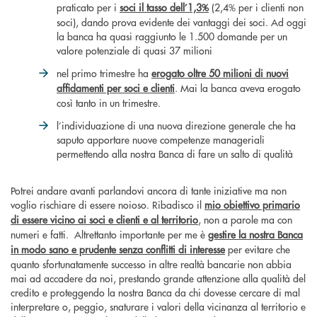
praticato per i
soci il tasso dell’1,3%
(2,4% per i clienti non
soci), dando prova evidente dei vantaggi dei soci. Ad oggi
la banca ha quasi raggiunto le 1.500 domande per un
valore potenziale di quasi 37 milioni
nel primo trimestre ha
erogato oltre 50 milioni di nuovi
affidamenti per soci e clienti
. Mai la banca aveva erogato
così tanto in un trimestre.
l’individuazione di una nuova direzione generale che ha
saputo apportare nuove competenze manageriali
permettendo alla nostra Banca di fare un salto di qualità
Potrei andare avanti parlandovi ancora di tante iniziative ma non
voglio rischiare di essere noioso. Ribadisco il
mio obiettivo primario
di essere vicino ai soci e clienti e al territorio
, non a parole ma con
numeri e fatti. Altrettanto importante per me è
gestire la nostra Banca
in modo sano e prudente senza conflitti di interesse
per evitare che
quanto sfortunatamente successo in altre realtà bancarie non abbia
mai ad accadere da noi, prestando grande attenzione alla qualità del
credito e proteggendo la nostra Banca da chi dovesse cercare di mal
interpretare o, peggio, snaturare i valori della vicinanza al territorio e