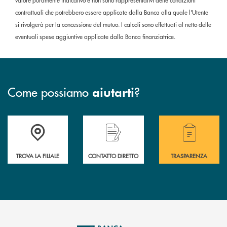
valore puramente indicativo e non sono rappresentativi delle condizioni
contrattuali che potrebbero essere applicate dalla Banca alla quale l'Utente
si rivolgerà per la concessione del mutuo. I calcoli sono effettuati al netto delle
eventuali spese aggiuntive applicate dalla Banca finanziatrice.
Come possiamo
?
aiutarti
Accedi all'elenco completo delle filiali .
Hai bisogno di assistenza immediata o vuoi pr
Hai bisogno di alcuni
TROVA LA FILIALE
CONTATTO DIRETTO
TRASPARENZA