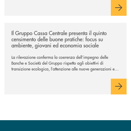
intelligenza artificiale sostengono la trasformazione,
potenziando la capacità di rispondere in modo efficace ai
bisogni della clientela e orientando l’azione verso una
creazione di valore sostenibile, con attenzione alle persone e
ai territori.
/news/il-gruppo-cassa-centrale-presenta-il-quinto-censimento-delle-bu
Il Gruppo Cassa Centrale presenta il quinto
censimento delle buone pratiche: focus su
ambiente, giovani ed economia sociale
La rilevazione conferma la coerenza dell’impegno delle
Banche e Società del Gruppo rispetto agli obiettivi di
transizione ecologica, l’attenzione alle nuove generazioni e
alle fasce vulnerabili della popolazione, svolgendo il ruolo di
attori chiave delle comunità locali. Installate 246 colonnine di
ricarica (+15% sul 2024) per veicoli elettrici. Oltre 4 mila i
premi allo studio erogati a favore dei giovani, in crescita del
18% rispetto al 2024.