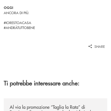
OGGI
ANCORA DI PIÙ.
#IORESTOACASA
#ANDRÀTUTTOBENE
SHARE
Ti potrebbe interessare anche:
/news/al-via-la-promozione-taglia-la-rata-di-prestipay-il-prestito-perso
Al via la promozione “Taglia la Rata” di