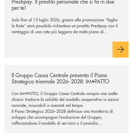
Prestipay. Il prestito personale che si fa in due
per te!
Solo fino al 15 luglio 2026, grazie alla promozione “Taglia
la Rata” sarà possibile richiedere un prestito Prestipay con il
vantaggio di una rata più leggera da metà piano di
rimborso.
/news/il-gruppo-cassa-centrale-presenta-il-piano-strategico-triennale-
Il Gruppo Cassa Centrale presenta il Piano
Strategico triennale 2026–2028: IM•PATTO
Con IM•PATTO, il Gruppo Cassa Centrale compie una scelta
chiara: tradurre la solidità del modello cooperativo in azioni
concrete, misurabili e coerenti nel tempo.
Il Piano Strategico 2026–2028 definisce una traiettoria di
sviluppo che accompagna l’evoluzione del Gruppo,
rafforzandone il modello di servizio e il presidio
commerciale a supporto di famiglie e imprese. Tecnologia e