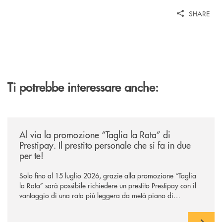
SHARE
Ti potrebbe interessare anche:
/news/al-via-la-promozione-taglia-la-rata-di-prestipay-il-prestito-perso
Al via la promozione “Taglia la Rata” di
Prestipay. Il prestito personale che si fa in due
per te!
Solo fino al 15 luglio 2026, grazie alla promozione “Taglia
la Rata” sarà possibile richiedere un prestito Prestipay con il
vantaggio di una rata più leggera da metà piano di
rimborso.