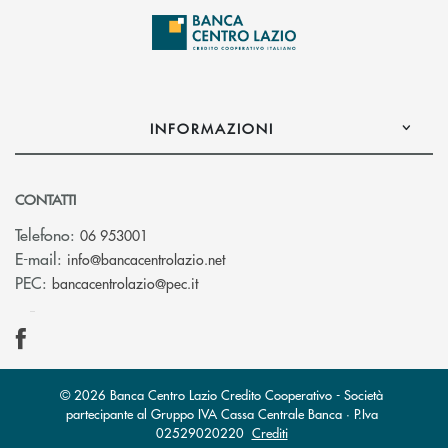
INFORMAZIONI
CONTATTI
Telefono:
06 953001
(si apre l’app di posta elettronic
E-mail:
info@bancacentrolazio.net
(si apre l’app di posta elettronica)
PEC:
bancacentrolazio@pec.it
© 2026 Banca Centro Lazio Credito Cooperativo - Società
partecipante al Gruppo IVA Cassa Centrale Banca · P.Iva
02529020220
Crediti