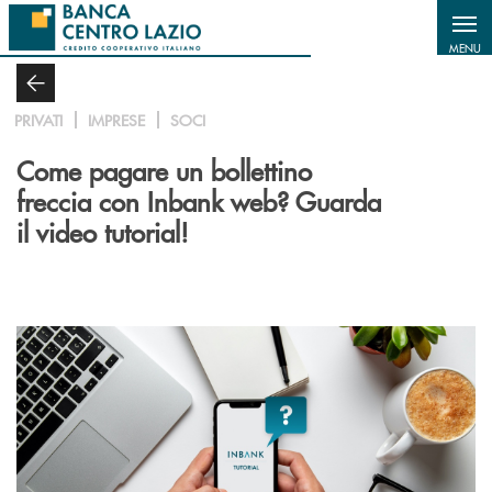
Salta al contenuto principale
MENU
PRIVATI
IMPRESE
SOCI
Come pagare un bollettino
freccia con Inbank web? Guarda
il video tutorial!