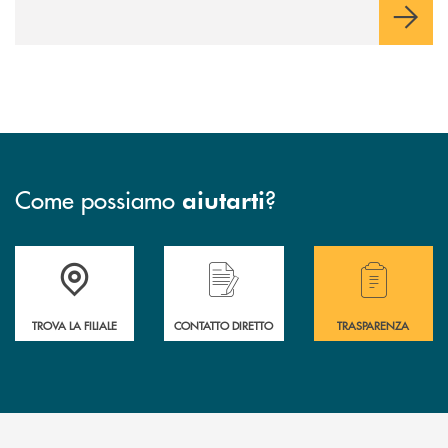
Come possiamo
?
aiutarti
Accedi all'elenco completo delle filiali .
Hai bisogno di assistenza immediata o vuoi pr
Hai bisogno di alcuni
TROVA LA FILIALE
CONTATTO DIRETTO
TRASPARENZA