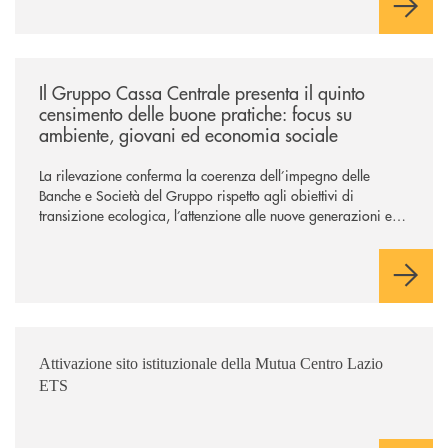
/news/il-gruppo-cassa-centrale-presenta-il-quinto-censimento-delle-bu
Il Gruppo Cassa Centrale presenta il quinto
censimento delle buone pratiche: focus su
ambiente, giovani ed economia sociale
La rilevazione conferma la coerenza dell’impegno delle
Banche e Società del Gruppo rispetto agli obiettivi di
transizione ecologica, l’attenzione alle nuove generazioni e
alle fasce vulnerabili della popolazione, svolgendo il ruolo di
attori chiave delle comunità locali. Installate 246 colonnine di
ricarica (+15% sul 2024) per veicoli elettrici. Oltre 4 mila i
premi allo studio erogati a favore dei giovani, in crescita del
18% rispetto al 2024.
/news/sito-istituzionale-mutua-centro-lazio/
Attivazione sito istituzionale della Mutua Centro Lazio
ETS