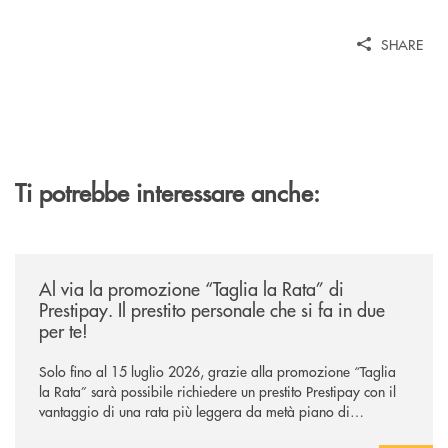
SHARE
Ti potrebbe interessare anche:
/news/al-via-la-promozione-taglia-la-rata-di-prestipay-il-prestito-perso
Al via la promozione “Taglia la Rata” di
Prestipay. Il prestito personale che si fa in due
per te!
Solo fino al 15 luglio 2026, grazie alla promozione “Taglia
la Rata” sarà possibile richiedere un prestito Prestipay con il
vantaggio di una rata più leggera da metà piano di
rimborso.