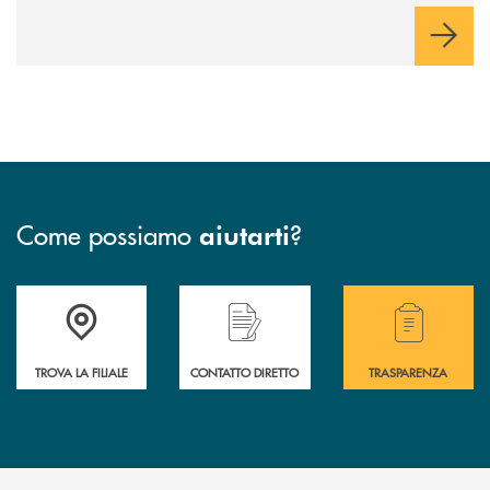
Come possiamo
?
aiutarti
Accedi all'elenco completo delle filiali .
Hai bisogno di assistenza immediata o vuoi pr
Hai bisogno di alcuni
TROVA LA FILIALE
CONTATTO DIRETTO
TRASPARENZA