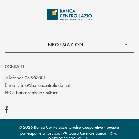
INFORMAZIONI
CONTATTI
Telefono:
06 953001
(si apre l’app di posta elettronic
E-mail:
info@bancacentrolazio.net
(si apre l’app di posta elettronica)
PEC:
bancacentrolazio@pec.it
© 2026 Banca Centro Lazio Credito Cooperativo - Società
partecipante al Gruppo IVA Cassa Centrale Banca · P.Iva
02529020220
Crediti