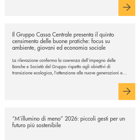
/news/il-gruppo-cassa-centrale-presenta-il-quinto-censimento-delle-bu
Il Gruppo Cassa Centrale presenta il quinto
censimento delle buone pratiche: focus su
ambiente, giovani ed economia sociale
La rilevazione conferma la coerenza dell’impegno delle
Banche e Società del Gruppo rispetto agli obiettivi di
transizione ecologica, l’attenzione alle nuove generazioni e
alle fasce vulnerabili della popolazione, svolgendo il ruolo di
attori chiave delle comunità locali. Installate 246 colonnine di
ricarica (+15% sul 2024) per veicoli elettrici. Oltre 4 mila i
premi allo studio erogati a favore dei giovani, in crescita del
18% rispetto al 2024.
/news/m-illumino-di-meno-2026-piccoli-gesti-per-un-futuro-piu-sostenib
“M’illumino di meno” 2026: piccoli gesti per un
futuro più sostenibile