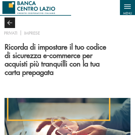
Salta al contenuto principale
MENU
PRIVATI
IMPRESE
Ricorda di impostare il tuo codice
di sicurezza e-commerce per
acquisti più tranquilli con la tua
carta prepagata