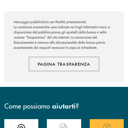
Messaggio pubblicitario con finalità promozionale.
Le condizioni economiche sono indicate nei Fogli Informativi messi a
disposizione del pubblico presso gli sportelli della banca e nella
sezione “Trasparenza” del sito internet.
La concessione del
finanziamento è rimessa alla discrezionalità della banca previo
accertamento dei requisiti necessari in capo al richiedente.
PAGINA TRASPARENZA
Come possiamo
?
aiutarti
Accedi all'elenco completo delle filiali .
Hai bisogno di assistenza immediata o vuoi pr
Hai bisogno di alcuni