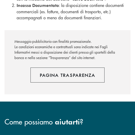
: la disposizione contiene documenti
Incasso Documentato
commerciali (es. fatture, documenti di trasporto, etc.)
accompagnati o meno da documenti finanziari.
Messaggio pubblicitario con finalità promozionale.
Le condizioni economiche e contrattuali sono indicate nei Fogli
Informativi messi a disposizione dei clienti presso gli sportelli della
banca e nella sezione “Trasparenza” del sito internet.
PAGINA TRASPARENZA
Come possiamo
?
aiutarti