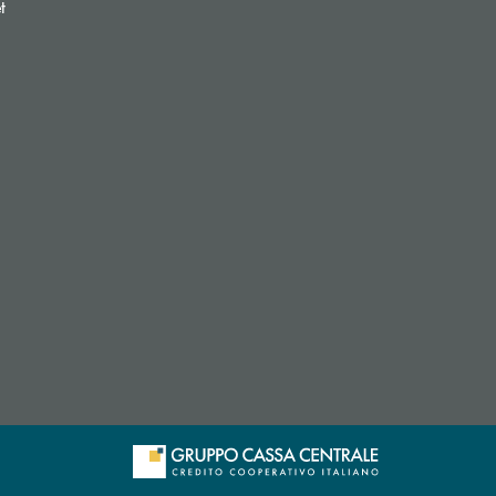
(si apre l’app di posta elettronica)
t
 apre l’app di posta elettronica)