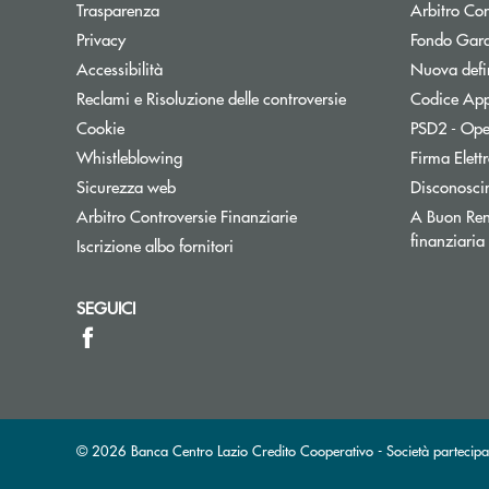
Trasparenza
Arbitro Con
Privacy
Fondo Gara
Accessibilità
Nuova defin
Reclami e Risoluzione delle controversie
Codice App
Cookie
PSD2 - Ope
Whistleblowing
Firma Elet
Sicurezza web
Disconosci
Arbitro Controversie Finanziarie
A Buon Ren
finanziaria
Iscrizione albo fornitori
SEGUICI
© 2026 Banca Centro Lazio Credito Cooperativo - Società partec