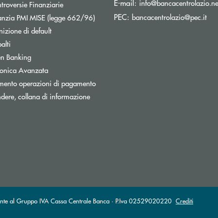
E-mail:
info@bancacentrolazio.ne
Apre una nuova finestra
troversie Finanziarie
(si
PEC:
Apre una nuova finestra
bancacentrolazio@pec.it
nzia PMI MISE (legge 662/96)
izione di default
alti
n Banking
tronica Avanzata
mento operazioni di pagamento
dere, collana di informazione
ipante al Gruppo IVA Cassa Centrale Banca · P.Iva 02529020220
Crediti