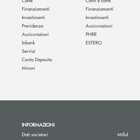
Carte
Conti e carte
Finanziamenti
Finanziamenti
Investimenti
Investimenti
Previdenza
Assicurazioni
Assicurazioni
PNRR
Inbank
ESTERO
Servizi
Conto Deposito
Minori
INFORMAZIONI
Dati societari
Mifid