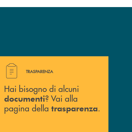
e un appuntamento presso una nostra filiale? Contattaci !
Hai bisogno di alcuni documenti ? Vai alla pagina della 
TRASPARENZA
Hai bisogno di alcuni
? Vai alla
documenti
pagina della
.
trasparenza