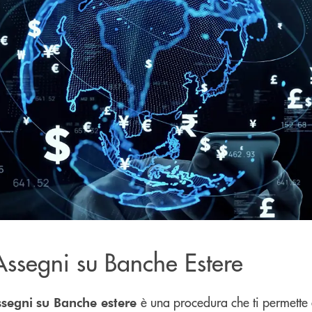
Assegni su Banche Estere
è una procedura che ti permette 
ssegni
su Banche estere