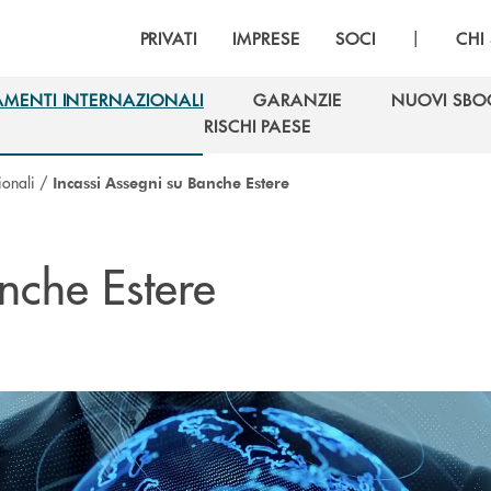
|
PRIVATI
IMPRESE
SOCI
CHI
AMENTI INTERNAZIONALI
GARANZIE
NUOVI SBO
AMENTI INTERNAZIONALI
GARANZIE
NUOVI SBO
RISCHI PAESE
RISCHI PAESE
ionali
/
Incassi Assegni su Banche Estere
nche Estere