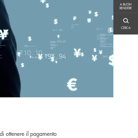
A BUON RENDERE
A BUON
RENDERE
CERCA
CERCA
di ottenere il pagamento